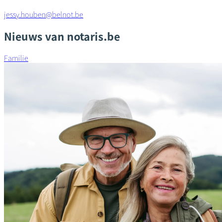
jessy.houben@belnot.be
Nieuws van notaris.be
Familie