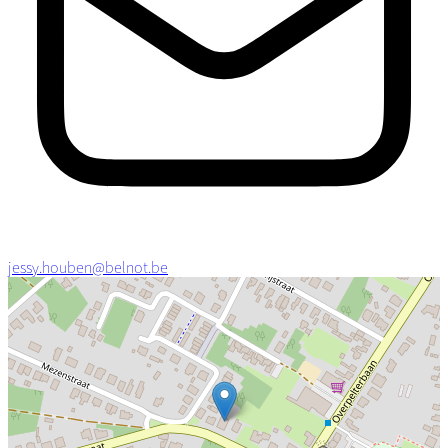
jessy.houben@belnot.be